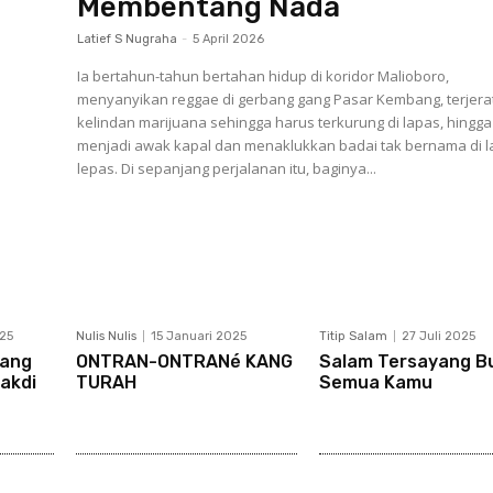
Membentang Nada
Latief S Nugraha
-
5 April 2026
Ia bertahun-tahun bertahan hidup di koridor Malioboro,
menyanyikan reggae di gerbang gang Pasar Kembang, terjera
kelindan marijuana sehingga harus terkurung di lapas, hingga
menjadi awak kapal dan menaklukkan badai tak bernama di l
lepas. Di sepanjang perjalanan itu, baginya...
25
Nulis Nulis
15 Januari 2025
Titip Salam
27 Juli 2025
sang
ONTRAN-ONTRANé KANG
Salam Tersayang B
akdi
TURAH
Semua Kamu