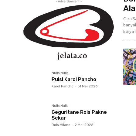
- Advertisement -
Al
Citra 
banyak
karya l
Nulis Nulis
Puisi Karol Pancho
Karol Pancho
-
31 Mei 2026
Nulis Nulis
Geguritane Rois Pakne
Sekar
Rois Milano
-
2 Mei 2026