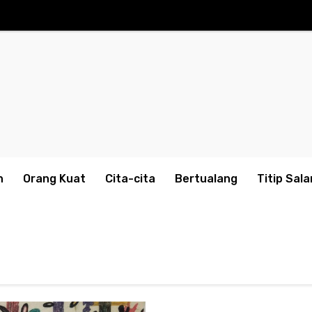
n
Orang Kuat
Cita-cita
Bertualang
Titip Sal