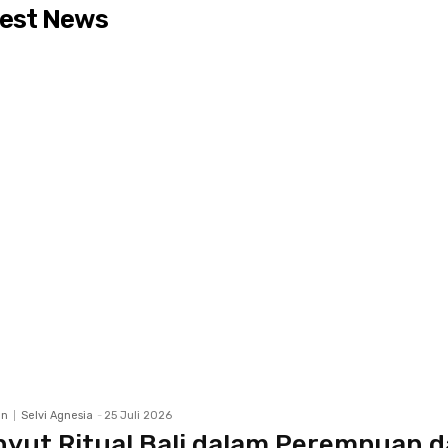
est News
an
Selvi Agnesia
-
25 Juli 2026
yut Ritual Bali dalam Perempuan 