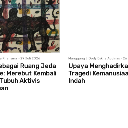
a Kharisma
-
29 Juli 2026
Manggung
Dody Eskha Aquinas
-
26 
ebagai Ruang Jeda
Upaya Menghadirk
e: Merebut Kembali
Tragedi Kemanusia
 Tubuh Aktivis
Indah
uan