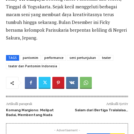
Tinggal di Yogyakarta. Sejak kecil menggeluti berbagai
macam seni yang membuat daya kreativitasnya terus
tumbuh hingga sekarang. Bulan Desember ini Ficky
bersama kelompok Parisukaria berpentas keliling di Negeri
Sakura, Jepang.
TAGS
pantomim
performance
seni pertunjukan
teater
teater dan Pantomim Indonesia
Artikulli paraprak
Artikulli tjetër
Komang Margiono: Melipat
Salam dari Bertiga Tralalalaa…
Badai, Membentang Nada
- Advertisement -