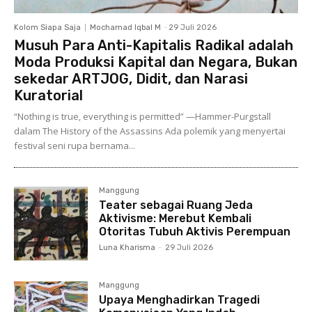
Kolom Siapa Saja
Mochamad Iqbal M
-
29 Juli 2026
Musuh Para Anti-Kapitalis Radikal adalah
Moda Produksi Kapital dan Negara, Bukan
sekedar ARTJOG, Didit, dan Narasi
Kuratorial
“Nothing is true, everything is permitted” —Hammer-Purgstall
dalam The History of the Assassins Ada polemik yang menyertai
festival seni rupa bernama...
Manggung
Teater sebagai Ruang Jeda
Aktivisme: Merebut Kembali
Otoritas Tubuh Aktivis Perempuan
Luna Kharisma
-
29 Juli 2026
Manggung
Upaya Menghadirkan Tragedi