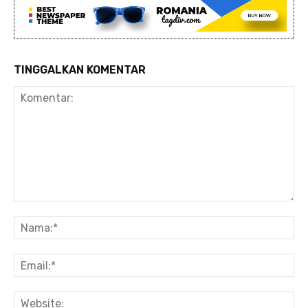
TINGGALKAN KOMENTAR
Komentar:
Na
Ema
Web