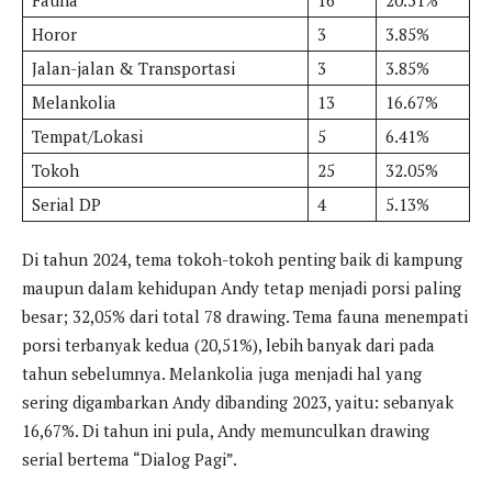
Fauna
16
20.51%
Horor
3
3.85%
Jalan-jalan & Transportasi
3
3.85%
Melankolia
13
16.67%
Tempat/Lokasi
5
6.41%
Tokoh
25
32.05%
Serial DP
4
5.13%
Di tahun 2024, tema tokoh-tokoh penting baik di kampung
maupun dalam kehidupan Andy tetap menjadi porsi paling
besar; 32,05% dari total 78 drawing. Tema fauna menempati
porsi terbanyak kedua (20,51%), lebih banyak dari pada
tahun sebelumnya. Melankolia juga menjadi hal yang
sering digambarkan Andy dibanding 2023, yaitu: sebanyak
16,67%. Di tahun ini pula, Andy memunculkan drawing
serial bertema “Dialog Pagi”.