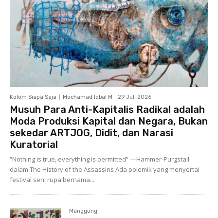
Kolom Siapa Saja
Mochamad Iqbal M
-
29 Juli 2026
Musuh Para Anti-Kapitalis Radikal adalah
Moda Produksi Kapital dan Negara, Bukan
sekedar ARTJOG, Didit, dan Narasi
Kuratorial
“Nothing is true, everything is permitted” —Hammer-Purgstall
dalam The History of the Assassins Ada polemik yang menyertai
festival seni rupa bernama...
Manggung